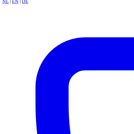
NL
|
EN
|
DE