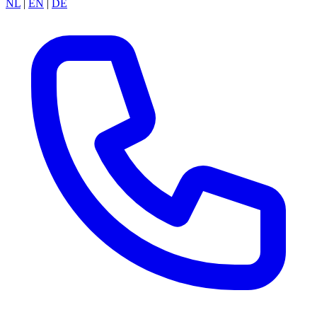
NL
|
EN
|
DE