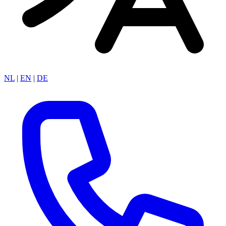
NL
|
EN
|
DE