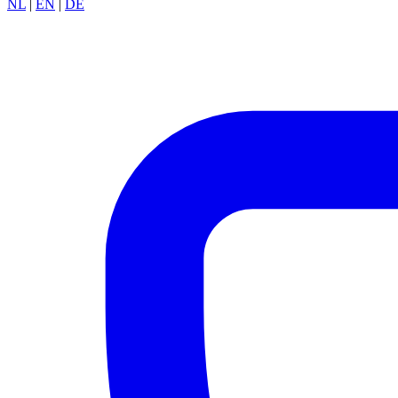
NL
|
EN
|
DE