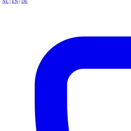
NL
|
EN
|
DE