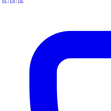
NL
|
EN
|
DE