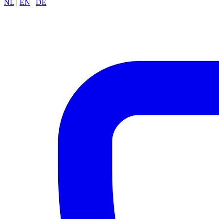
NL
|
EN
|
DE