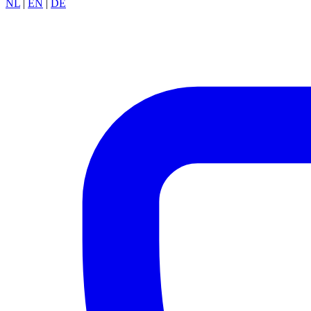
NL
|
EN
|
DE