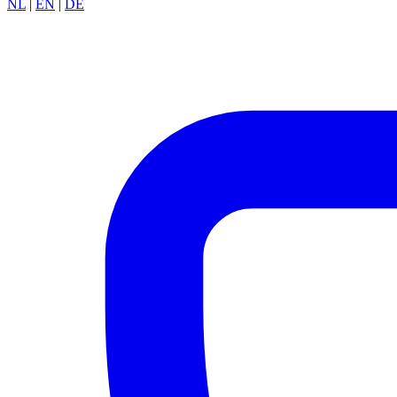
NL
|
EN
|
DE