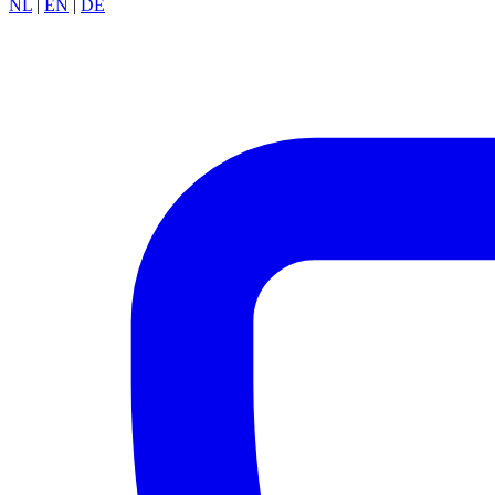
NL
|
EN
|
DE