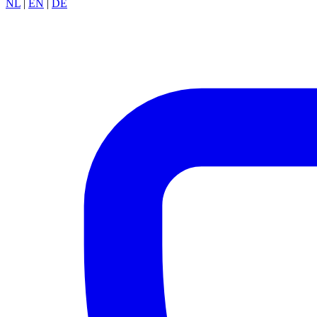
NL
|
EN
|
DE