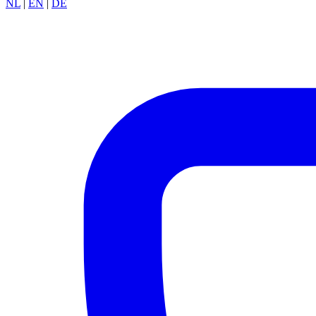
NL
|
EN
|
DE