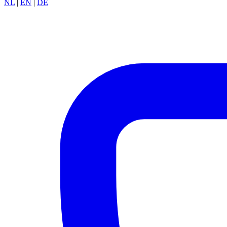
NL
|
EN
|
DE