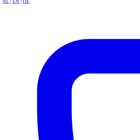
NL
|
EN
|
DE