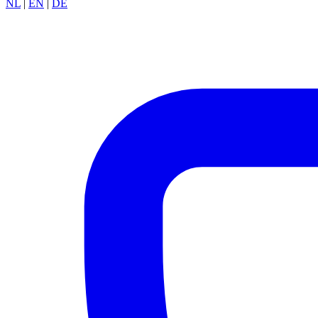
NL
|
EN
|
DE