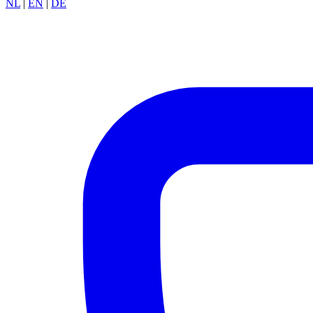
NL
|
EN
|
DE