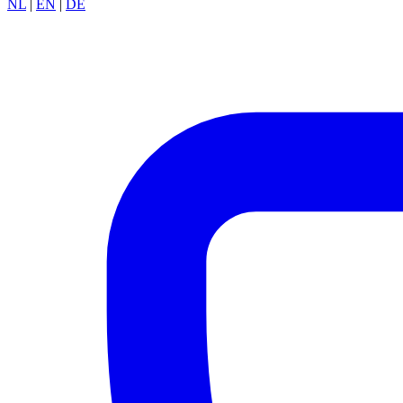
NL
|
EN
|
DE