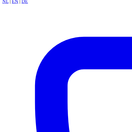
NL
|
EN
|
DE