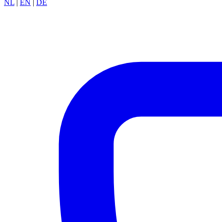
NL
|
EN
|
DE