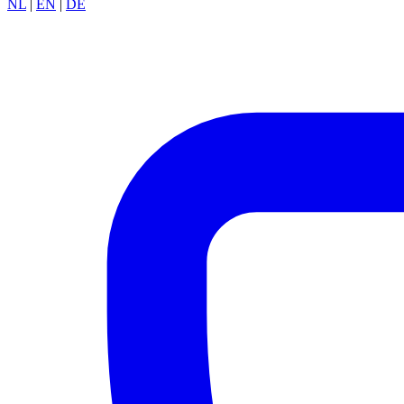
NL
|
EN
|
DE