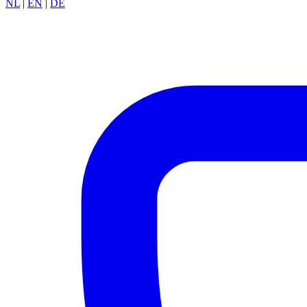
NL
|
EN
|
DE