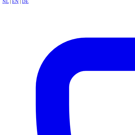
NL
|
EN
|
DE