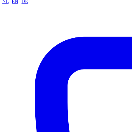
NL
|
EN
|
DE