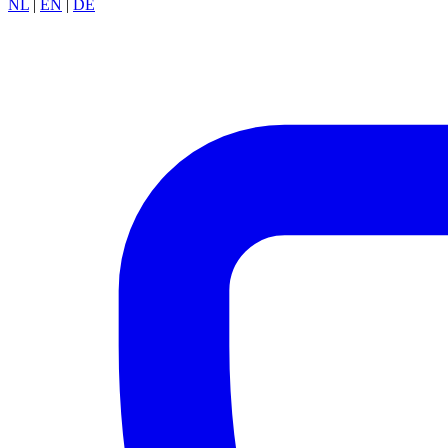
NL
|
EN
|
DE