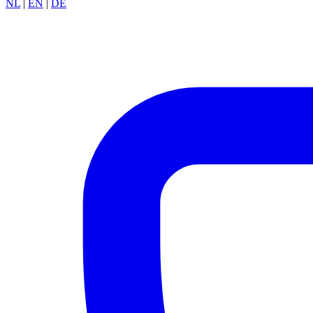
NL
|
EN
|
DE