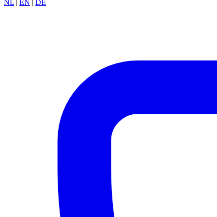
NL
|
EN
|
DE