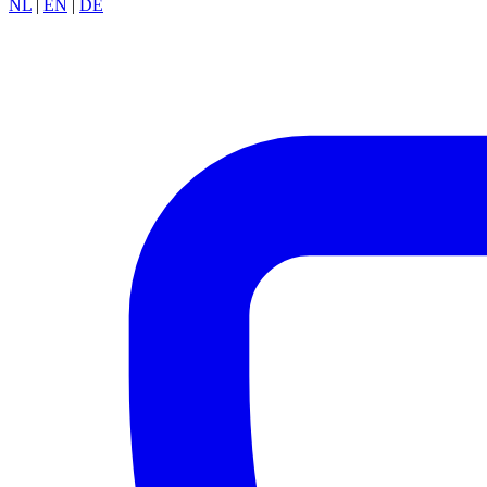
NL
|
EN
|
DE