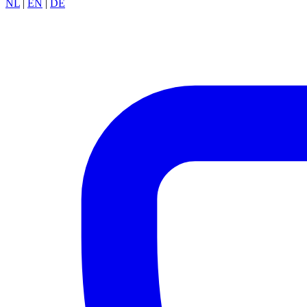
NL
|
EN
|
DE