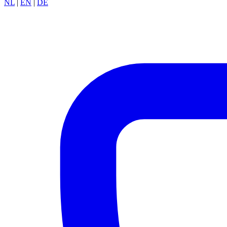
NL
|
EN
|
DE