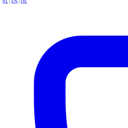
NL
|
EN
|
DE