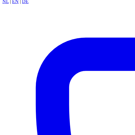
NL
|
EN
|
DE