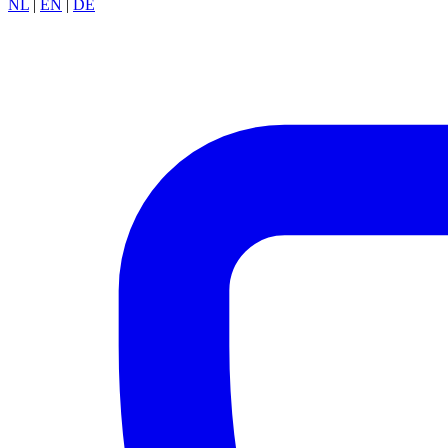
NL
|
EN
|
DE