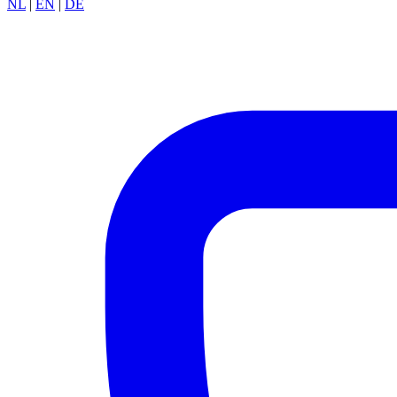
NL
|
EN
|
DE