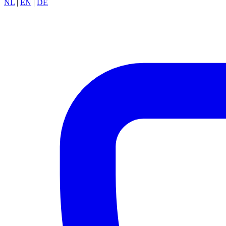
NL
|
EN
|
DE