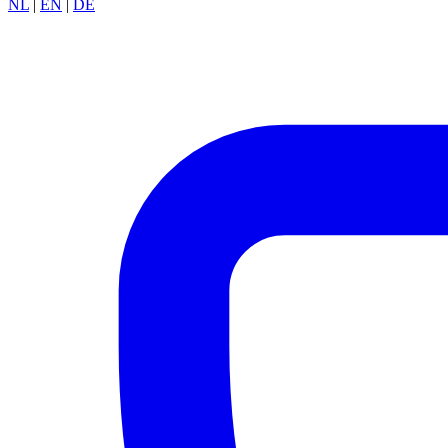
NL
|
EN
|
DE