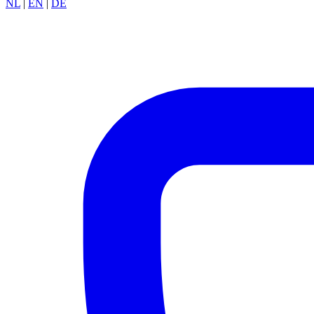
NL
|
EN
|
DE