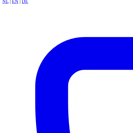
NL
|
EN
|
DE